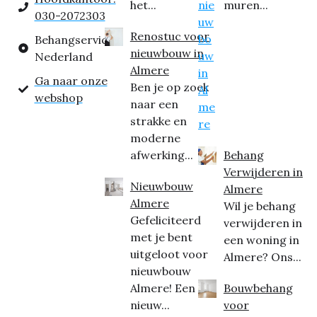
het...
muren...
030-2072303
Renostuc voor
Behangservice
nieuwbouw in
Nederland
Almere
Ga naar onze
Ben je op zoek
webshop
naar een
strakke en
moderne
afwerking...
Behang
Verwijderen in
Nieuwbouw
Almere
Almere
Wil je behang
Gefeliciteerd
verwijderen in
met je bent
een woning in
uitgeloot voor
Almere? Ons...
nieuwbouw
Almere! Een
Bouwbehang
nieuw...
voor