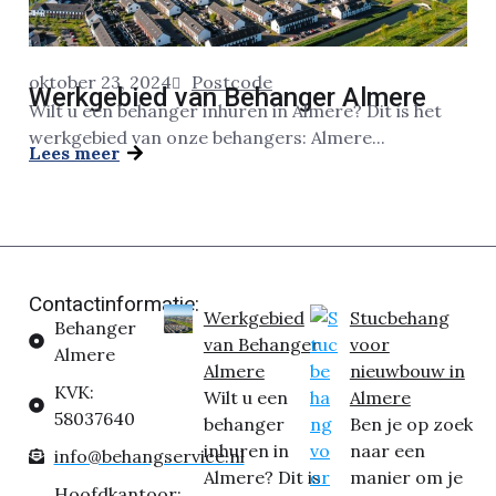
oktober 23, 2024
Postcode
Werkgebied van Behanger Almere
Wilt u een behanger inhuren in Almere? Dit is het
werkgebied van onze behangers: Almere...
Lees meer
Contactinformatie:
Werkgebied
Stucbehang
Behanger
van Behanger
voor
Almere
Almere
nieuwbouw in
KVK:
Wilt u een
Almere
58037640
behanger
Ben je op zoek
inhuren in
naar een
info@behangservice.nl
Almere? Dit is
manier om je
Hoofdkantoor: