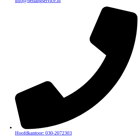
info@behangservice.nl
Hoofdkantoor: 030-2072303