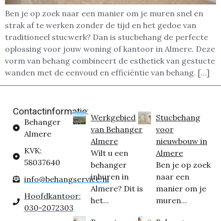
Ben je op zoek naar een manier om je muren snel en
strak af te werken zonder de tijd en het gedoe van
traditioneel stucwerk? Dan is stucbehang de perfecte
oplossing voor jouw woning of kantoor in Almere. Deze
vorm van behang combineert de esthetiek van gestucte
wanden met de eenvoud en efficiëntie van behang. […]
Contactinformatie:
Werkgebied
Stucbehang
Behanger
van Behanger
voor
Almere
Almere
nieuwbouw in
KVK:
Wilt u een
Almere
58037640
behanger
Ben je op zoek
inhuren in
naar een
info@behangservice.nl
Almere? Dit is
manier om je
Hoofdkantoor:
het...
muren...
030-2072303