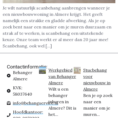
Je wilt natuurlijk scanbehang aanbrengen wanneer je
een nieuwbouwwoning in Almere krijgt. Het geeft
namelijk een strakke en gladde afwerking. Als je op
zoek bent naar een manier om je muren duurzaam en
strak af te werken, is scanbehang een uitstekende
keuze. Onze team werkt er al meer dan 20 jaar mee!
Scanbehang, ook wel […]
Contactinformatie:
Werkgebied
Stucbehang
Behanger
van Behanger
voor
Almere
Almere
nieuwbouw in
KVK:
Wilt u een
Almere
58037640
behanger
Ben je op zoek
inhuren in
naar een
info@behangservice.nl
Almere? Dit is
manier om je
Hoofdkantoor:
het...
muren...