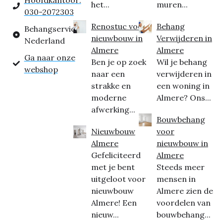
Hoofdkantoor:
het...
muren...
030-2072303
Renostuc voor
Behang
Behangservice
nieuwbouw in
Verwijderen in
Nederland
Almere
Almere
Ga naar onze
Ben je op zoek
Wil je behang
webshop
naar een
verwijderen in
strakke en
een woning in
moderne
Almere? Ons...
afwerking...
Bouwbehang
Nieuwbouw
voor
Almere
nieuwbouw in
Gefeliciteerd
Almere
met je bent
Steeds meer
uitgeloot voor
mensen in
nieuwbouw
Almere zien de
Almere! Een
voordelen van
nieuw...
bouwbehang...