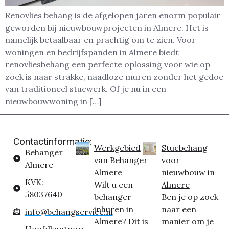
Renovlies behang is de afgelopen jaren enorm populair
geworden bij nieuwbouwprojecten in Almere. Het is
namelijk betaalbaar en prachtig om te zien. Voor
woningen en bedrijfspanden in Almere biedt
renovliesbehang een perfecte oplossing voor wie op
zoek is naar strakke, naadloze muren zonder het gedoe
van traditioneel stucwerk. Of je nu in een
nieuwbouwwoning in […]
Contactinformatie:
Werkgebied
Stucbehang
Behanger
van Behanger
voor
Almere
Almere
nieuwbouw in
KVK:
Wilt u een
Almere
58037640
behanger
Ben je op zoek
inhuren in
naar een
info@behangservice.nl
Almere? Dit is
manier om je