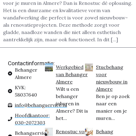
voor je muren in Almere? Dan is Renostuc dé oplossing.
Het is een duurzame en kwalitatieve vorm van
wandafwerking die perfect is voor zowel nieuwbouw-
als renovatieprojecten. Deze methode zorgt voor
gladde, naadloze wanden die niet alleen esthetisch
aantrekkelijk zijn, maar ook functioneel. In dit […]
Contactinformatie:
Werkgebied
Stucbehang
Behanger
van Behanger
voor
Almere
Almere
nieuwbouw in
KVK:
Wilt u een
Almere
58037640
behanger
Ben je op zoek
inhuren in
naar een
info@behangservice.nl
Almere? Dit is
manier om je
Hoofdkantoor:
het...
muren...
030-2072303
Renostuc voor
Behang
Behangservice