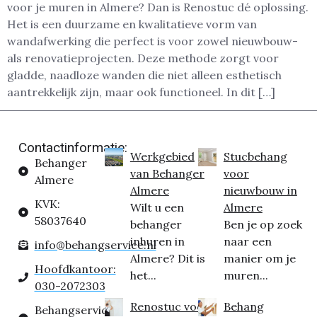
voor je muren in Almere? Dan is Renostuc dé oplossing.
Het is een duurzame en kwalitatieve vorm van
wandafwerking die perfect is voor zowel nieuwbouw-
als renovatieprojecten. Deze methode zorgt voor
gladde, naadloze wanden die niet alleen esthetisch
aantrekkelijk zijn, maar ook functioneel. In dit […]
Contactinformatie:
Werkgebied
Stucbehang
Behanger
van Behanger
voor
Almere
Almere
nieuwbouw in
KVK:
Wilt u een
Almere
58037640
behanger
Ben je op zoek
inhuren in
naar een
info@behangservice.nl
Almere? Dit is
manier om je
Hoofdkantoor:
het...
muren...
030-2072303
Renostuc voor
Behang
Behangservice