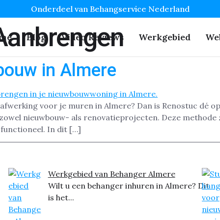
Onderdeel van Behangservice Nederland
Aanbrengen
me
Blog
Video Reviews
Werkgebied
We
bouw in Almere
afwerking voor je muren in Almere? Dan is Renostuc dé opl
 zowel nieuwbouw- als renovatieprojecten. Deze methode 
functioneel. In dit […]
Werkgebied van Behanger Almere
Wilt u een behanger inhuren in Almere? Dit
is het...