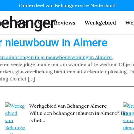
Onderdeel van Behangservice Nederland
behanger
me
Blog
Video Reviews
Werkgebied
We
r nieuwbouw in Almere
e en veelzijdige manieren om wanden af te werken. Of je 
rken, glasvezelbehang biedt een uitstekende oplossing. Dit
ng die niet […]
Werkgebied van Behanger Almere
Wilt u een behanger inhuren in Almere? Dit
is het...