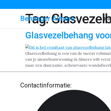
Tag:
Glasvezel
Behanger Almere
Ho
Glasvezelbehang voo
Glasvezelbehang is een van de meest robuust
van je nieuwbouwwoning in Almere wilt verste
naar een duurzame, scheurvaste wandafwerki
Contactinformatie: