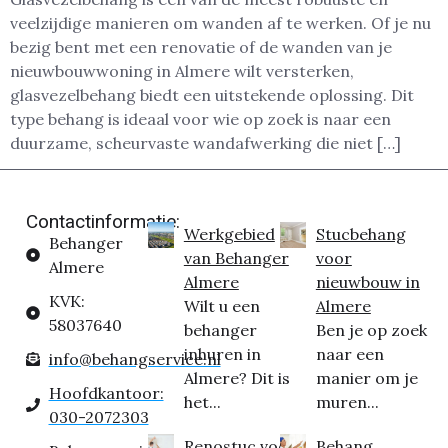
veelzijdige manieren om wanden af te werken. Of je nu
bezig bent met een renovatie of de wanden van je
nieuwbouwwoning in Almere wilt versterken,
glasvezelbehang biedt een uitstekende oplossing. Dit
type behang is ideaal voor wie op zoek is naar een
duurzame, scheurvaste wandafwerking die niet […]
Contactinformatie:
Werkgebied
Stucbehang
Behanger
van Behanger
voor
Almere
Almere
nieuwbouw in
KVK:
Wilt u een
Almere
58037640
behanger
Ben je op zoek
inhuren in
naar een
info@behangservice.nl
Almere? Dit is
manier om je
Hoofdkantoor:
het...
muren...
030-2072303
Renostuc voor
Behang