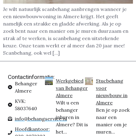
Je wilt natuurlijk scanbehang aanbrengen wanneer je
een nieuwbouwwoning in Almere krijgt. Het geeft
namelijk een strakke en gladde afwerking. Als je op
zoek bent naar een manier om je muren duurzaam en
strak af te werken, is scanbehang een uitstekende
keuze. Onze team werkt er al meer dan 20 jaar mee!
Scanbehang, ook wel […]
Contactinformatie:
Werkgebied
Stucbehang
Behanger
van Behanger
voor
Almere
Almere
nieuwbouw in
KVK:
Wilt u een
Almere
58037640
behanger
Ben je op zoek
inhuren in
naar een
info@behangservice.nl
Almere? Dit is
manier om je
Hoofdkantoor:
het...
muren...