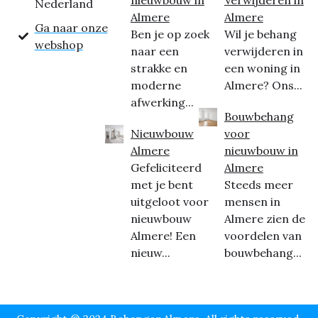
Nederland
Almere
Almere
Ga naar onze
Ben je op zoek
Wil je behang
webshop
naar een
verwijderen in
strakke en
een woning in
moderne
Almere? Ons...
afwerking...
Bouwbehang
Nieuwbouw
voor
Almere
nieuwbouw in
Gefeliciteerd
Almere
met je bent
Steeds meer
uitgeloot voor
mensen in
nieuwbouw
Almere zien de
Almere! Een
voordelen van
nieuw...
bouwbehang...