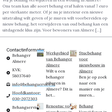
Wil je behang verwijderen in een woning in Almere?
Ons team kan alle soort behang eraf halen vanaf 7 euro
per vierkante meter. Of je nu je interieur een nieuwe
uitstraling wilt geven of je muren wilt voorbereiden op
nieuw behang, het verwijderen van oud behang kan een
uitdagende klus zijn. Voor bewoners van Almere […]
Contactinformatie:
Werkgebied
Stucbehang
Behanger
van Behanger
voor
Almere
Almere
nieuwbouw in
KVK:
Wilt u een
Almere
58037640
behanger
Ben je op zoek
inhuren in
naar een
info@behangservice.nl
Almere? Dit is
manier om je
Hoofdkantoor:
het...
muren...
030-2072303
Renostuc voor
Behang
Behangservice
nieuwbouw in
Verwijderen in