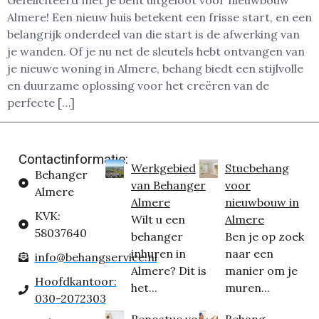
Gefeliciteerd met je bent uitgeloot voor nieuwbouw
Almere! Een nieuw huis betekent een frisse start, en een
belangrijk onderdeel van die start is de afwerking van
je wanden. Of je nu net de sleutels hebt ontvangen van
je nieuwe woning in Almere, behang biedt een stijlvolle
en duurzame oplossing voor het creëren van de
perfecte […]
Contactinformatie:
Werkgebied
Stucbehang
Behanger
van Behanger
voor
Almere
Almere
nieuwbouw in
KVK:
Wilt u een
Almere
58037640
behanger
Ben je op zoek
inhuren in
naar een
info@behangservice.nl
Almere? Dit is
manier om je
Hoofdkantoor:
het...
muren...
030-2072303
Renostuc voor
Behang