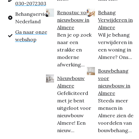
030-2072303
Renostuc voor
Behang
Behangservice
nieuwbouw in
Verwijderen in
Nederland
Almere
Almere
Ga naar onze
Ben je op zoek
Wil je behang
webshop
naar een
verwijderen in
strakke en
een woning in
moderne
Almere? Ons...
afwerking...
Bouwbehang
Nieuwbouw
voor
Almere
nieuwbouw in
Gefeliciteerd
Almere
met je bent
Steeds meer
uitgeloot voor
mensen in
nieuwbouw
Almere zien de
Almere! Een
voordelen van
nieuw...
bouwbehang...