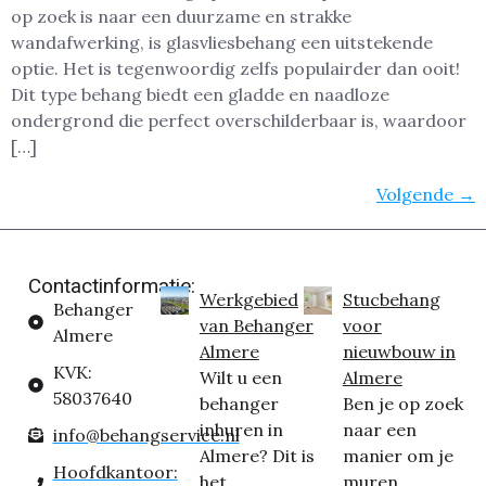
op zoek is naar een duurzame en strakke
wandafwerking, is glasvliesbehang een uitstekende
optie. Het is tegenwoordig zelfs populairder dan ooit!
Dit type behang biedt een gladde en naadloze
ondergrond die perfect overschilderbaar is, waardoor
[…]
Volgende
→
Contactinformatie:
Werkgebied
Stucbehang
Behanger
van Behanger
voor
Almere
Almere
nieuwbouw in
KVK:
Wilt u een
Almere
58037640
behanger
Ben je op zoek
inhuren in
naar een
info@behangservice.nl
Almere? Dit is
manier om je
Hoofdkantoor:
het...
muren...